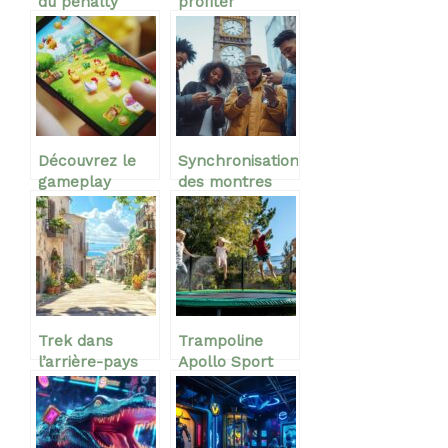
du penalty
profiter
shoot out :
pleinement des
astuces et
offres
stratégies
exclusives sur
gagnantes
le casino en
ligne Cresus
Découvrez le
Synchronisation
gameplay
des montres
captivant de
vintage :
chicken cross
préserver la
et maximisez
précision de
vos gains
votre collection
Trek dans
Trampoline
l’arrière-pays
Apollo Sport
de Pachino :
300 Pack XXL :
Itinéraires et
Notre avis sur
conseils
les dispositifs
pratiques
de protection