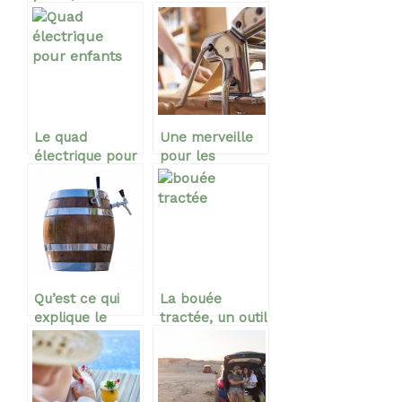
accessoire
meilleur
permettant de
exutoire des
passer
soucis au
d’excellent
travail
moment en
plein air
Le quad
Une merveille
électrique pour
pour les
enfant, un
amoureux des
moyen de
pâtes fraîches:
transport idéal
la machine à
pour jeunes
pâte électrique!
enfants
Qu’est ce qui
La bouée
explique le
tractée, un outil
succès des
à vocation
boissons faites
nautique pour
maison ?
une excellente
pratique sur de