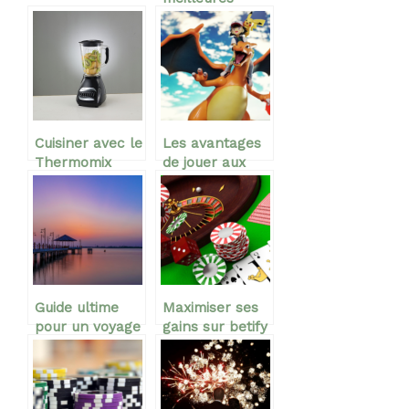
nec-plus-ultra
idees de
de la course
desserts legers
a preparer en
seulement 15
minutes ou
moins
Cuisiner avec le
Les avantages
Thermomix
de jouer aux
avec plusieurs
cartes
fonctionnalites
Pokémon
importantes
Guide ultime
Maximiser ses
pour un voyage
gains sur betify
inoubliable au
casino
vietnam