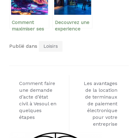
inclus
Comment
Decouvrez une
maximiser ses
experience
gains avec le
immersive de
jeu de dents
super-heros
Publié dans
Loisirs
crocodile en
avec des salles
ligne
d’evasion
uniques
Navigation
Comment faire
Les avantages
de
une demande
de la location
d’acte d’état
de terminaux
l’article
civil à Vesoul en
de paiement
quelques
électronique
étapes
pour votre
entreprise