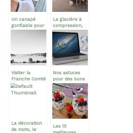
l’eau
Un canapé
La glacière à
gonflable pour
compression,
vous détendre
un dispositif de
ça vous dit ?
conservation
tout terrain
Visiter la
Nos astuces
Franche Comté
pour des bons
plans en ligne
La décoration
Les 15
de moto, le
meilleures