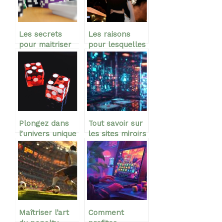
Les secrets
Les raisons
pour maitriser
pour lesquelles
le jeu de casino
organiser un
en ligne plinko
feu d’artifice
Plongez dans
Tout savoir sur
l’univers unique
les sites miroirs
de Casombie
pour parier en
Casino : quand
ligne en toute
les jeux
sécurité
d’hasard
flirtent avec le
fantastique
Maîtriser l’art
Comment