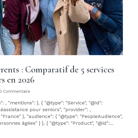
rrents : Comparatif de 5 services
rs en 2026
0 Commentaire
 , "mentions": }, { "@type": "Service", "@id":
léassistance pour seniors", "provider": ,
 "France" }, "audience": { "@type": "PeopleAudience",
onnes âgées" } }, { "@type": "Product", "@id":...