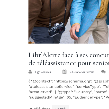
Libr’Alerte face à ses concu
de téléassistance pour senio
Egc-Vesoul
24 Janvier 2026
{ "@context": "https://schema.org", "@graph":
"#teleassistanceService", "serviceType": "Té
"areaServed": { "@type": "Country", "name":
"suggestedMinAge": 65, "audienceType": "Pers
Publié dans