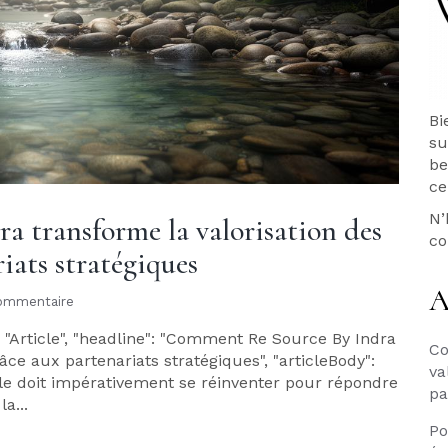
Bi
su
be
ce
N’
 transforme la valorisation des
co
iats stratégiques
A
ommentaire
: "Article", "headline": "Comment Re Source By Indra
Co
âce aux partenariats stratégiques", "articleBody":
va
le doit impérativement se réinventer pour répondre
pa
a...
Po