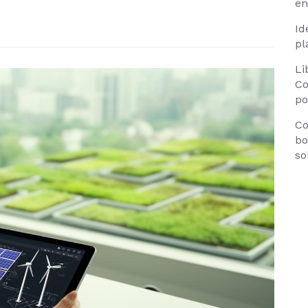
én
Id
pl
Li
Co
po
Co
bo
so