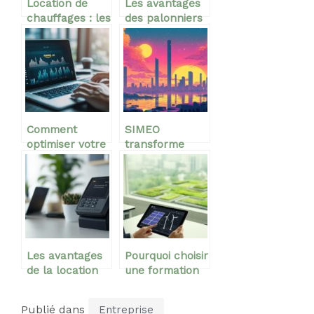
Location de
Les avantages
chauffages : les
des palonniers
points
à ventouses
importants a
pour optimiser
considerer
vos opérations
de levage
Comment
SIMEO
optimiser votre
transforme
prospection
votre point de
commerciale
vente en
avec un outil de
espace
collecte de
culinaire
données
d’exception
Amazon
Les avantages
Pourquoi choisir
de la location
une formation
de terminaux
en transition
de paiement
énergétique
Publié dans
Entreprise