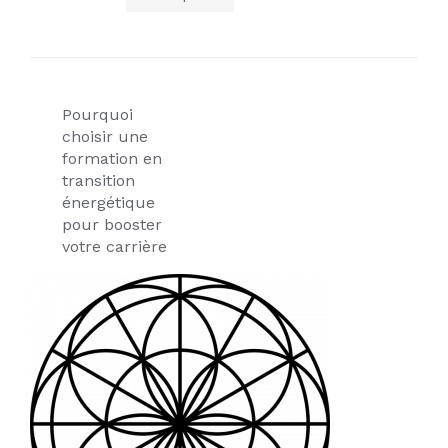
électronique
pour booster
pour votre
votre carrière
entreprise
Navigation
Pourquoi
de
choisir une
formation en
l’article
transition
énergétique
pour booster
votre carrière