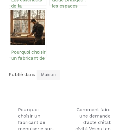
de la
les espaces
renovation de
adaptes pour
fenetres en
poser son tapis
bois pour
de priere
transformer
votre maison
Pourquoi choisir
un fabricant de
menuiserie sur-
mesure pour
Publié dans
Maison
vos projets de
rénovation ?
Navigation
Pourquoi
Comment faire
de
choisir un
une demande
fabricant de
d’acte d’état
menuiserie sur-
civil à Vesoul en