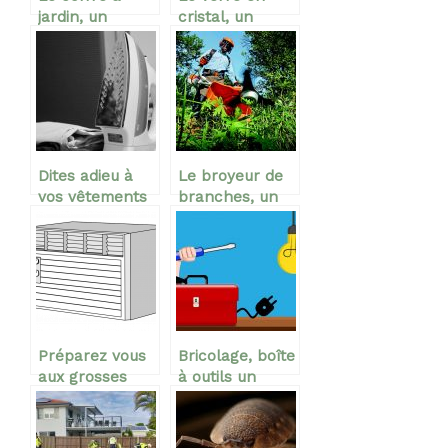
jardin, un
cristal, un
excellent
excellent
moyen de
moyen de
ranger un
déguster votre
ensemble d’ojet
liqueur
encombrant
Dites adieu à
Le broyeur de
vos vêtements
branches, un
froissés !
outil
Pensez
indispensable !
centrale-
vapeur !
Préparez vous
Bricolage, boîte
aux grosses
à outils un
vagues de
espace pour
chaleur avec
les outils de
un climatiseur
travail