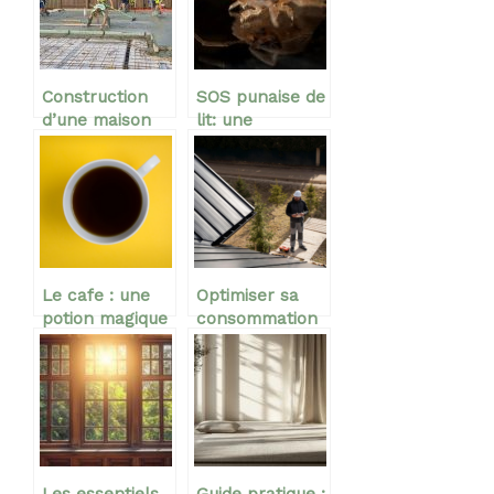
Construction
SOS punaise de
d’une maison
lit: une
sur une dalle
entreprise de
désinfection
chez vous
Le cafe : une
Optimiser sa
potion magique
consommation
pour debuter
d’energie : les
votre journee
travaux a
avec energie et
realiser
sante
Les essentiels
Guide pratique :