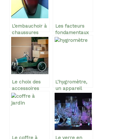
L’embauchoir à
Les facteurs
chaussures
fondamentaux
pour conserver
et déterminant
la beauté du
le choix de
cuir
votre brûleur à
gaz
Le choix des
L’hygromètre,
accessoires
un appareil
détermine la
idéal pour la
sécurité des
mesure de
objets lors d’un
l’humidité de
déménagement
l’air
Le coffre à
Le verre en